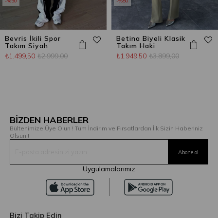
%50
%50
Bevris İkili Spor
Betina Biyeli Klasik
Takım Siyah
Takım Haki
₺1.499,50
₺2.999,00
₺1.949,50
₺3.899,00
BİZDEN HABERLER
Bültenimize Üye Olun ! Tüm İndirim ve Fırsatlardan İlk Sizin Haberiniz
Olsun !
Uygulamalarımız
Bizi Takip Edin