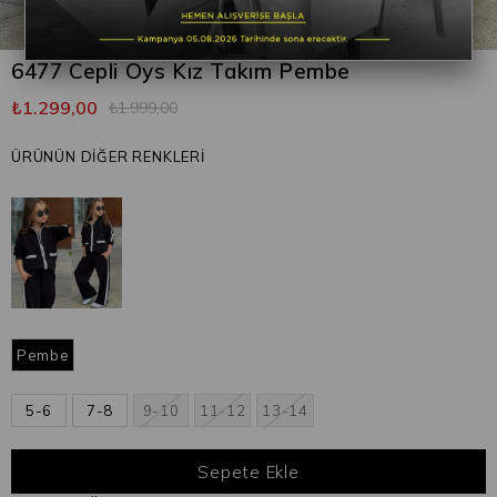
6477 Cepli Oys Kız Takım Pembe
₺1.299,00
₺1.999,00
ÜRÜNÜN DİĞER RENKLERİ
Pembe
5-6
7-8
9-10
11-12
13-14