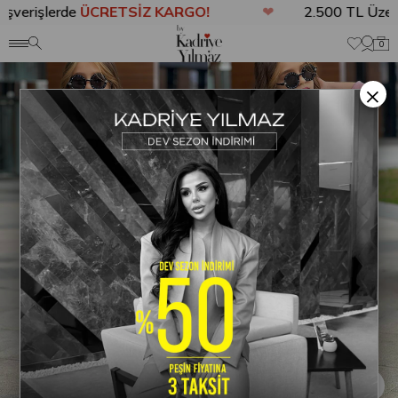
şverişlerde
ÜCRETSİZ KARGO!
❤
2.500 TL Üzeri
Anasayfa
ÇOCUK GİYİM
6477 Cepli Oys Kız Takım Pembe
0
×