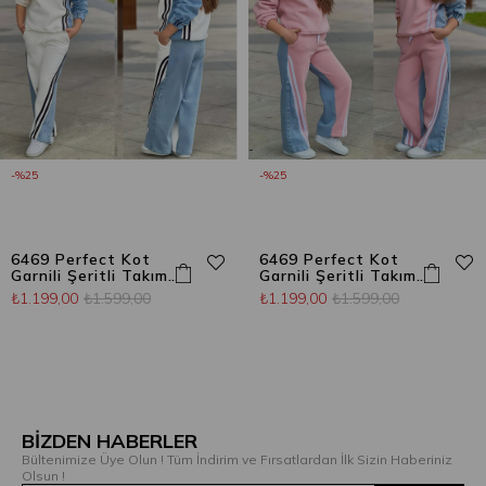
%25
%25
6469 Perfect Kot
6469 Perfect Kot
Garnili Şeritli Takım
Garnili Şeritli Takım
Beyaz
Pembe
₺1.199,00
₺1.599,00
₺1.199,00
₺1.599,00
BİZDEN HABERLER
Bültenimize Üye Olun ! Tüm İndirim ve Fırsatlardan İlk Sizin Haberiniz
Olsun !